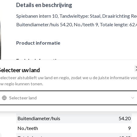
Details en beschrijving
Spiebanen intern 10, Tandwieltype: Staal, Draairichting 
Buitendiameter/huis 54.20, No./teeth 9, Totale lengte: 62
Product informatie
Fysieke informatie
Spiebanen intern
10
Selecteer uw land
electeer alstublieft uw land en regio, zodat we u de juiste informatie vo
Tandwieltype:
Staal
w regio kunnen tonen.
Draairichting
Rechtsom
Selecteer land
Binnendiameter
12.00
Buitendiameter
35.00
Buitendiameter/huis
54.20
No./teeth
9