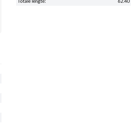
Totale lengte:
62.40