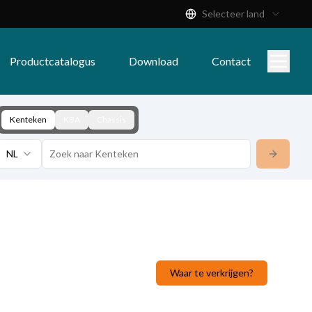
Selecteer land
Productcatalogus
Download
Contact
Kenteken
KBA
Chassis
NL
Waar te verkrijgen?