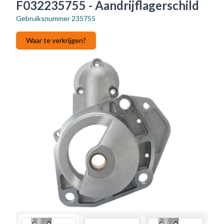
F032235755 - Aandrijflagerschild
Gebruiksnummer
235755
Waar te verkrijgen?