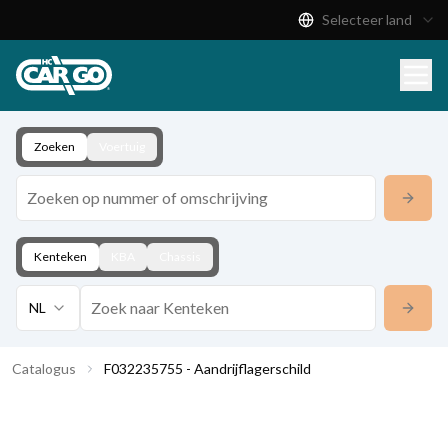
Selecteer land
Productcatalogus
Download
Contact
Zoeken
Voertuig
Kenteken
KBA
Chassis
NL
Catalogus
F032235755 - Aandrijflagerschild