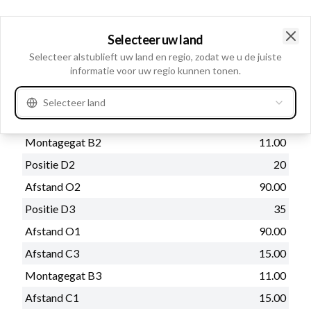
Cataloog informatie
Selecteer uw land
Lagerbus: HC-CARGO
Clo
Opmerkingen
Selecteer alstublieft uw land en regio, zodat we u de juiste
140010.
informatie voor uw regio kunnen tonen.
Selecteer land
Fysieke informatie
Montagegat B2
11.00
Positie D2
20
Afstand O2
90.00
Positie D3
35
Afstand O1
90.00
Afstand C3
15.00
Montagegat B3
11.00
Afstand C1
15.00