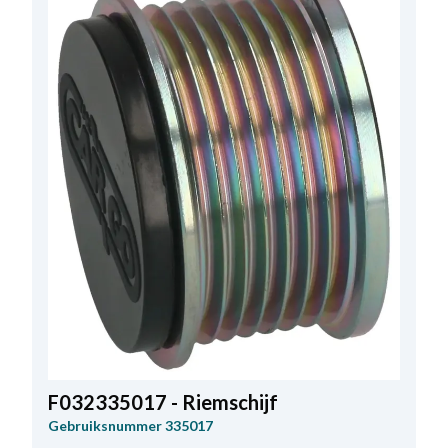
F032335017 - Riemschijf
Gebruiksnummer
335017