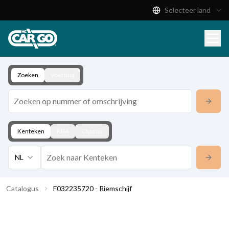
Selecteer land
Productcatalogus
Download
Contact
Zoeken
Voertuig
Kenteken
KBA
Chassis
NL
Catalogus
F032235720 - Riemschijf