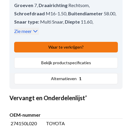
Groeven
7
,
Draairichting
Rechtsom
,
Schroefdraad
M16-1.50
,
Buitendiameter
58.00
,
Snaar type:
Multi Snaar
,
Diepte
11.60
,
Vrijloop:
Met
,
Breedte
39.50
,
Zie meer
Afmeting 1 groef
8.00
,
Afstand achter in mm
0.60
,
Waar te verkrijgen?
Boring diameter:
17.00
,
Poelie type
Multi-V;Vrijloop
Bekijk productspecificaties
Alternatieven
1
Vervangt en Onderdelenlijst’
OEM-nummer
274150L020
TOYOTA