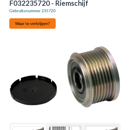
F032235720 - Riemschijf
Gebruiksnummer
235720
Waar te verkrijgen?