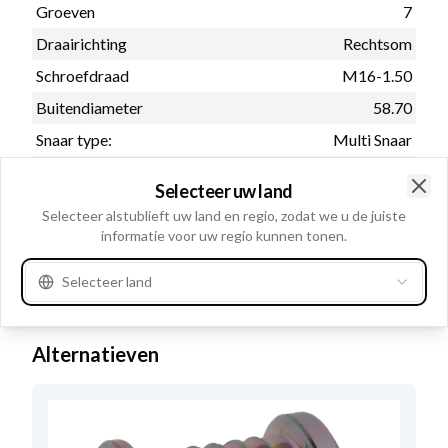
Groeven
7
Draairichting
Rechtsom
Schroefdraad
M16-1.50
Buitendiameter
58.70
Snaar type:
Multi Snaar
Diepte
11.10
Selecteer uw land
Vrijloop:
Met
Clo
Selecteer alstublieft uw land en regio, zodat we u de juiste
Breedte
37.70
informatie voor uw regio kunnen tonen.
Afmeting 1 groef
8.00
Selecteer land
Zie meer
Alternatieven