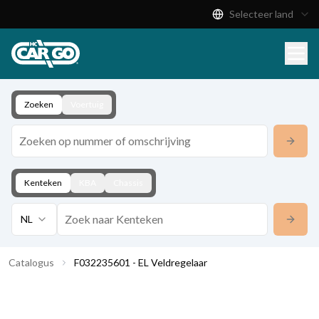
Selecteer land
Productcatalogus
Download
Contact
Zoeken
Voertuig
Kenteken
KBA
Chassis
NL
Catalogus
F032235601 - EL Veldregelaar