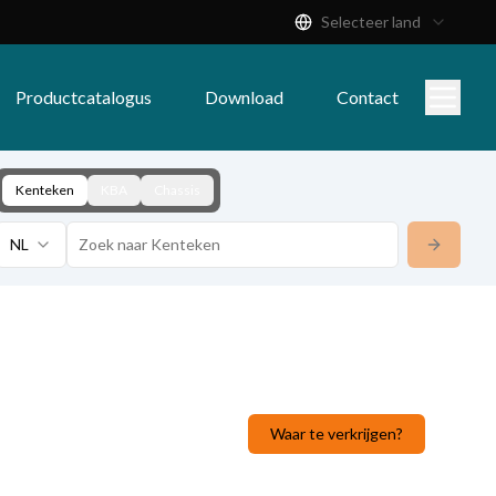
Selecteer land
Productcatalogus
Download
Contact
Kenteken
KBA
Chassis
NL
Waar te verkrijgen?