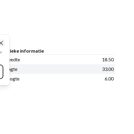
Close
Fysieke informatie
or
Breedte
18.50
Lengte
33.00
Hoogte
6.00