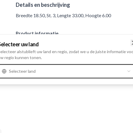
Details en beschrijving
Breedte 18.50, St. 3, Lengte 33.00, Hoogte 6.00
Product informatie
Selecteer uw land
Cataloog informatie
electeer alstublieft uw land en regio, zodat we u de juiste informatie vo
w regio kunnen tonen.
St.
3
Selecteer land