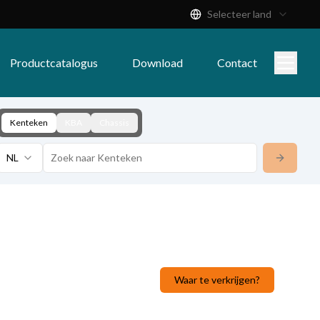
Selecteer land
Productcatalogus
Download
Contact
Kenteken
KBA
Chassis
NL
Waar te verkrijgen?