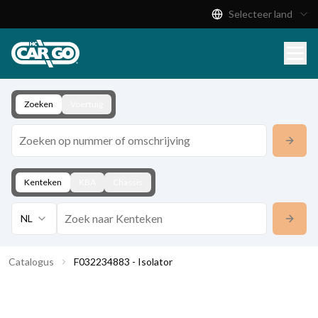
Selecteer land
Productcatalogus
Download
Contact
Zoeken
Voertuig
Kenteken
KBA
Chassis
NL
Catalogus
F032234883 - Isolator