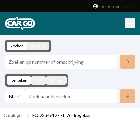
Selecteer land
Productcatalogus
Download
Contact
Zoeken
Voertuig
Kenteken
KBA
Chassis
NL
Catalogus
F032234612 - EL Veldregelaar