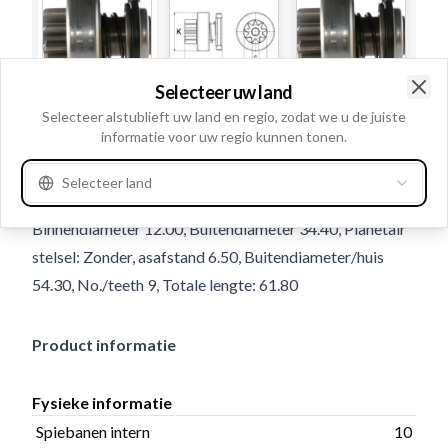
Selecteer uw land
Clo
Selecteer alstublieft uw land en regio, zodat we u de juiste
Gebruiksnummer
234403
informatie voor uw regio kunnen tonen.
Details en beschrijving
Selecteer land
Spiebanen intern 10, Draairichting Rechtsom,
Binnendiameter 12.00, Buitendiameter 34.40, Planetair
stelsel: Zonder, asafstand 6.50, Buitendiameter/huis
54.30, No./teeth 9, Totale lengte: 61.80
Product informatie
Fysieke informatie
Spiebanen intern
10