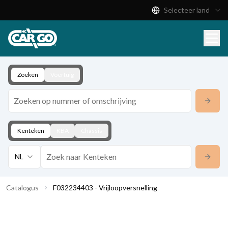
Selecteer land
Productcatalogus
Download
Contact
Zoeken
Voertuig
Kenteken
KBA
Chassis
NL
Catalogus
F032234403 - Vrijloopversnelling