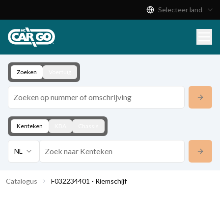
Selecteer land
Productcatalogus
Download
Contact
Zoeken
Voertuig
Kenteken
KBA
Chassis
NL
Catalogus
F032234401 - Riemschijf