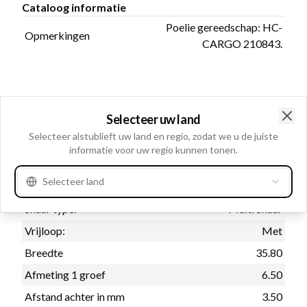
Cataloog informatie
Poelie gereedschap: HC-
Opmerkingen
CARGO 210843.
Fysieke informatie
Selecteer uw land
Groeven
6
Clo
Selecteer alstublieft uw land en regio, zodat we u de juiste
Draairichting
Rechtsom
informatie voor uw regio kunnen tonen.
Schroefdraad
M16-1.50
Selecteer land
Buitendiameter
53.60
Snaar type:
Multi Snaar
Vrijloop:
Met
Breedte
35.80
Afmeting 1 groef
6.50
Afstand achter in mm
3.50