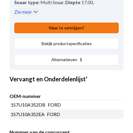
Snaar type:
Multi Snaar
,
Diepte
17.00
,
Vrijloop:
Met
,
Breedte
36.80
,
Zie meer
Afmeting 1 groef
6.50
,
Afstand achter in mm
3.50
,
Waar te verkrijgen?
Boring diameter:
17.00
,
Poelie type
Multi-V;Vrijloop
Bekijk productspecificaties
Alternatieven
1
Vervangt en Onderdelenlijst’
OEM-nummer
1S7U10A352DB
FORD
1S7U10A352EA
FORD
Nummer van de concurrent