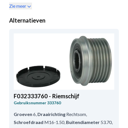
Zie meer
Alternatieven
F032333760 - Riemschijf
Gebruiksnummer
333760
Groeven
6
,
Draairichting
Rechtsom
,
Schroefdraad
M16-1.50
,
Buitendiameter
53.70
,