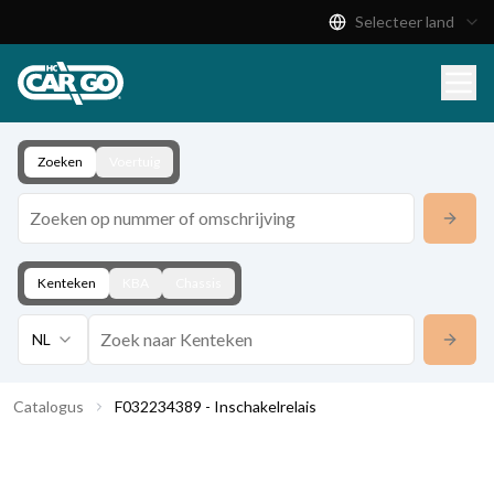
Selecteer land
Productcatalogus
Download
Contact
Zoeken
Voertuig
Kenteken
KBA
Chassis
NL
Catalogus
F032234389 - Inschakelrelais