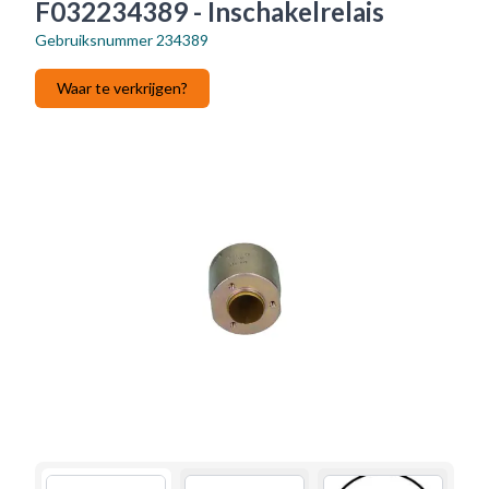
F032234389 - Inschakelrelais
Gebruiksnummer
234389
Waar te verkrijgen?