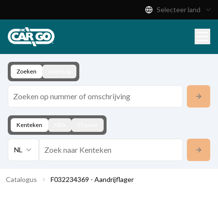
Selecteer land
Productcatalogus
Download
Contact
Zoeken
Voertuig
Kenteken
KBA
Chassis
NL
Catalogus
F032234369 - Aandrijflager