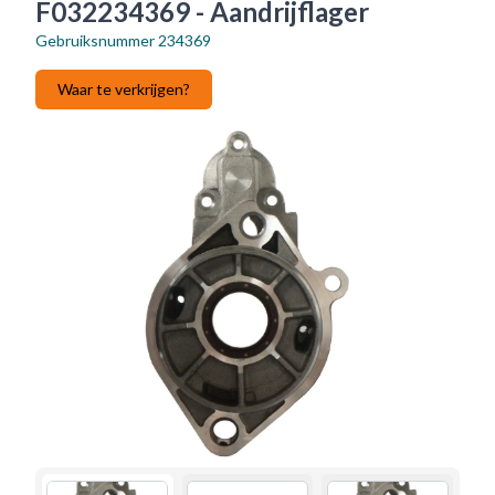
F032234369 - Aandrijflager
Gebruiksnummer
234369
Waar te verkrijgen?