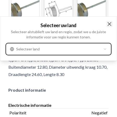
Selecteer uw land
Clo
Selecteer alstublieft uw land en regio, zodat we u de juiste
Gebruiksnummer
234350
informatie voor uw regio kunnen tonen.
Details en beschrijving
Selecteer land
Polariteit Negatief, Volt 32;40, Ampère: 50, Montage
type: Pers type, Diode type: Pers type, Type Zener,
Buitendiameter 12.80, Diameter uitwendig kraag 10.70,
Draadlengte 24.60, Lengte 8.30
Product informatie
Electrische informatie
Polariteit
Negatief