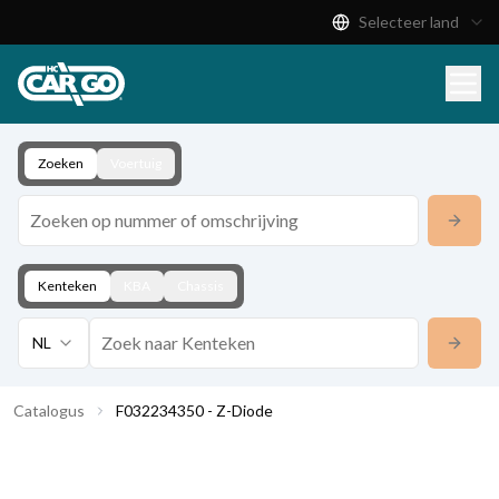
Selecteer land
Productcatalogus
Download
Contact
Zoeken
Voertuig
Kenteken
KBA
Chassis
NL
Catalogus
F032234350 - Z-Diode