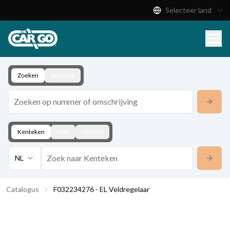
Selecteer land
Productcatalogus
Download
Contact
Zoeken
Voertuig
Kenteken
KBA
Chassis
NL
Catalogus
F032234276 - EL Veldregelaar