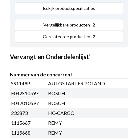
Toegepast op
Bekijk productspecificaties
42MT
,
Totale lengte:
160.00
,
Opmerkingen
Dubbel ge?soleerd (massa vrij).
Vergelijkbare producten
2
Relaiskap: HC-CARGO 135323. Startrelais met
vaste plunjer: HC-CARGO 233873.
Gerelateerde producten
2
Vervangt en Onderdelenlijst’
Nummer van de concurrent
SS1149P
AUTOSTARTER POLAND
F042S10597
BOSCH
F042010597
BOSCH
233873
HC-CARGO
1115667
REMY
1115668
REMY