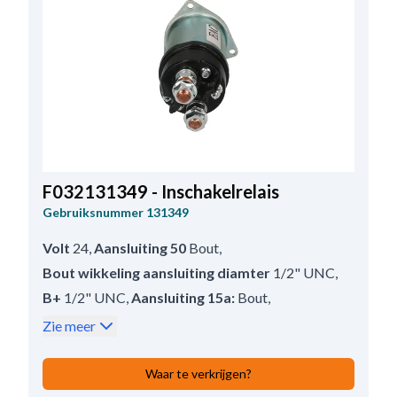
F032131349 - Inschakelrelais
Gebruiksnummer
131349
Volt
24
,
Aansluiting 50
Bout
,
Bout wikkeling aansluiting diamter
1/2" UNC
,
B+
1/2" UNC
,
Aansluiting 15a:
Bout
,
Buitendiameter
69.50
,
Zie meer
Terminal 15A/mm
10-32 UNF
,
Aantal bevestigingsgaten
3
,
Waar te verkrijgen?
Aantal terminals:
4
,
Terminal 50/mm
10-32 UNF
,