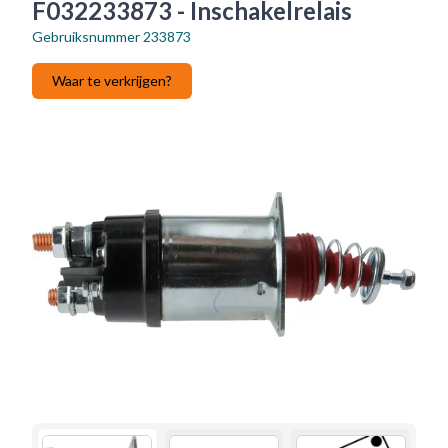
F032233873 - Inschakelrelais
Gebruiksnummer
233873
Waar te verkrijgen?