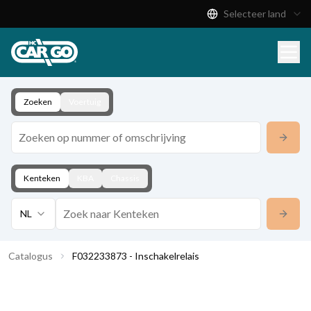
Selecteer land
Productcatalogus
Download
Contact
Zoeken
Voertuig
Kenteken
KBA
Chassis
NL
Catalogus
F032233873 - Inschakelrelais