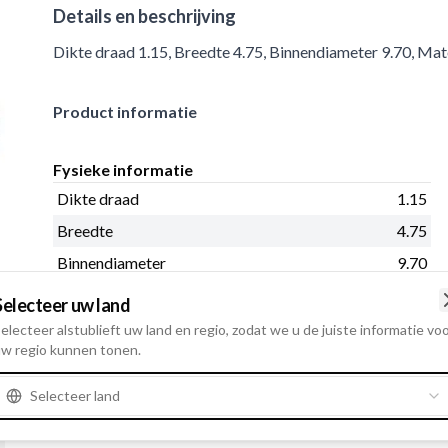
Details en beschrijving
Dikte draad 1.15, Breedte 4.75, Binnendiameter 9.70, Mate
Product informatie
Fysieke informatie
Dikte draad
1.15
Breedte
4.75
Binnendiameter
9.70
Materiaal
Staal
Selecteer uw land
Buitendiameter
12.00
electeer alstublieft uw land en regio, zodat we u de juiste informatie vo
w regio kunnen tonen.
Lengte
21.00
Selecteer land