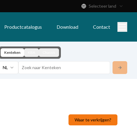
Selecteer land
Productcatalogus
Download
Contact
Kenteken
KBA
Chassis
NL
Waar te verkrijgen?