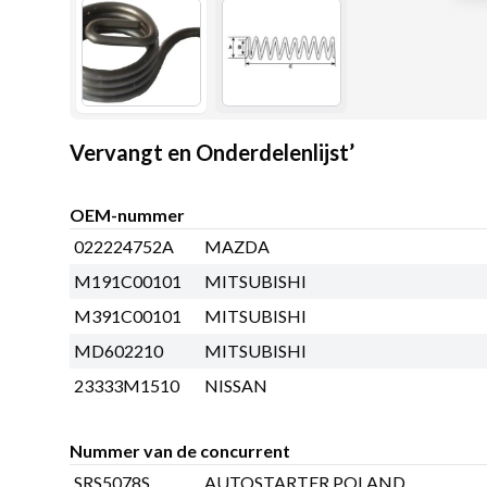
Vervangt en Onderdelenlijst’
OEM-nummer
022224752A
MAZDA
M191C00101
MITSUBISHI
M391C00101
MITSUBISHI
MD602210
MITSUBISHI
23333M1510
NISSAN
Nummer van de concurrent
SRS5078S
AUTOSTARTER POLAND