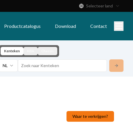
Selecteer land
Productcatalogus
Download
Contact
Kenteken
KBA
Chassis
NL
Waar te verkrijgen?