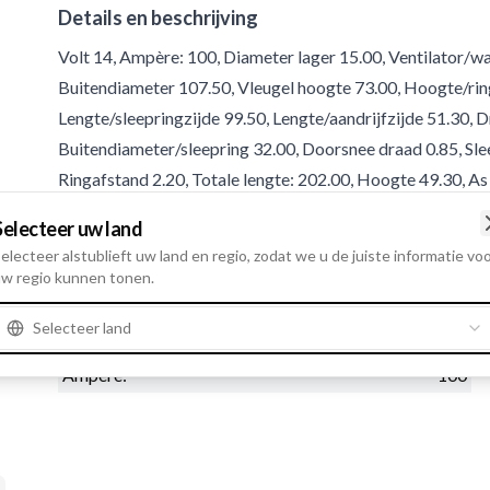
Details en beschrijving
Volt 14, Ampère: 100, Diameter lager 15.00, Ventilator/
Buitendiameter 107.50, Vleugel hoogte 73.00, Hoogte/ring
Lengte/sleepringzijde 99.50, Lengte/aandrijfzijde 51.30, 
Buitendiameter/sleepring 32.00, Doorsnee draad 0.85, Slee
Ringafstand 2.20, Totale lengte: 202.00, Hoogte 49.30, A
Selecteer uw land
Product informatie
electeer alstublieft uw land en regio, zodat we u de juiste informatie vo
w regio kunnen tonen.
Electrische informatie
Selecteer land
Volt
14
Ampère:
100