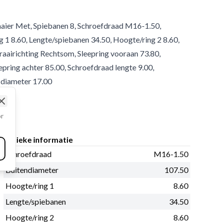
waaier Met, Spiebanen 8, Schroefdraad M16-1.50,
 1 8.60, Lengte/spiebanen 34.50, Hoogte/ring 2 8.60,
Draairichting Rechtsom, Sleepring vooraan 73.80,
pring achter 85.00, Schroefdraad lengte 9.00,
s diameter 17.00
Close
or
Fysieke informatie
Schroefdraad
M16-1.50
Buitendiameter
107.50
Hoogte/ring 1
8.60
Lengte/spiebanen
34.50
Hoogte/ring 2
8.60