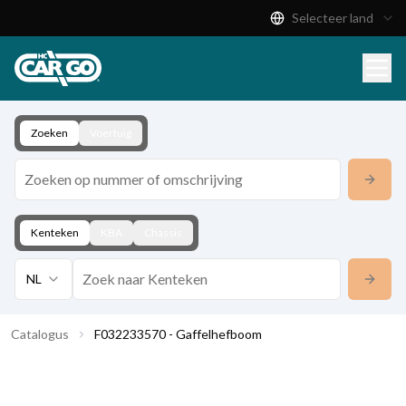
Selecteer land
Productcatalogus
Download
Contact
Zoeken
Voertuig
Kenteken
KBA
Chassis
NL
Catalogus
F032233570 - Gaffelhefboom