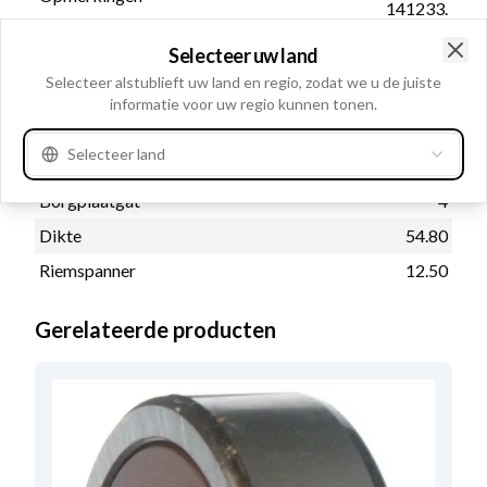
141233.
Selecteer uw land
Clo
Selecteer alstublieft uw land en regio, zodat we u de juiste
Fysieke informatie
informatie voor uw regio kunnen tonen.
Positie/snaar
60
Selecteer land
Binnendiameter
126.00
Borgplaatgat
4
Dikte
54.80
Riemspanner
12.50
Gerelateerde producten