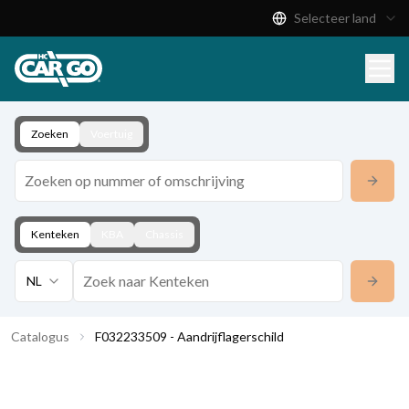
Selecteer land
Productcatalogus
Download
Contact
Zoeken
Voertuig
Kenteken
KBA
Chassis
NL
Catalogus
F032233509 - Aandrijflagerschild