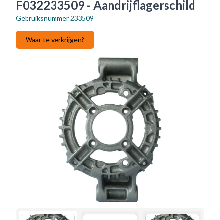
F032233509 - Aandrijflagerschild
Gebruiksnummer
233509
Waar te verkrijgen?