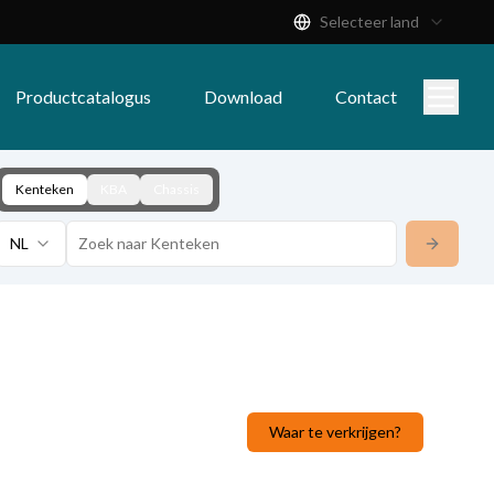
Selecteer land
Productcatalogus
Download
Contact
Kenteken
KBA
Chassis
NL
Waar te verkrijgen?