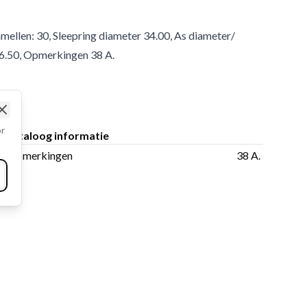
lamellen: 30, Sleepring diameter 34.00, As diameter/
246.50, Opmerkingen 38 A.
Close
or
Cataloog informatie
Opmerkingen
38 A.