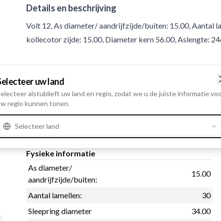
Details en beschrijving
Volt 12, As diameter/ aandrijfzijde/buiten: 15.00, Aantal 
kollecotor zijde: 15.00, Diameter kern 56.00, Aslengte: 
Product informatie
Selecteer uw land
electeer alstublieft uw land en regio, zodat we u de juiste informatie vo
Electrische informatie
w regio kunnen tonen.
Volt
12
Selecteer land
Fysieke informatie
As diameter/
15.00
aandrijfzijde/buiten:
Aantal lamellen:
30
Sleepring diameter
34.00