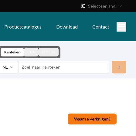
Selecteer land
Productcatalogus
Download
Contact
Kenteken
KBA
Chassis
NL
Waar te verkrijgen?