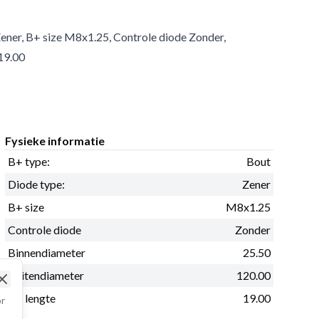
Zener, B+ size M8x1.25, Controle diode Zonder,
19.00
Fysieke informatie
B+ type:
Bout
Diode type:
Zener
B+ size
M8x1.25
Controle diode
Zonder
Binnendiameter
25.50
Buitendiameter
120.00
Close
B+ lengte
19.00
or