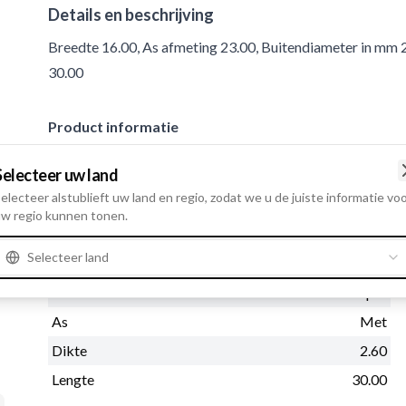
Details en beschrijving
Breedte 16.00, As afmeting 23.00, Buitendiameter in mm 2
30.00
Product informatie
Selecteer uw land
Fysieke informatie
electeer alstublieft uw land en regio, zodat we u de juiste informatie vo
Breedte
16.00
w regio kunnen tonen.
As afmeting
23.00
Selecteer land
Buitendiameter in mm 2
6.00
Materiaal
Koper
As
Met
Dikte
2.60
Lengte
30.00