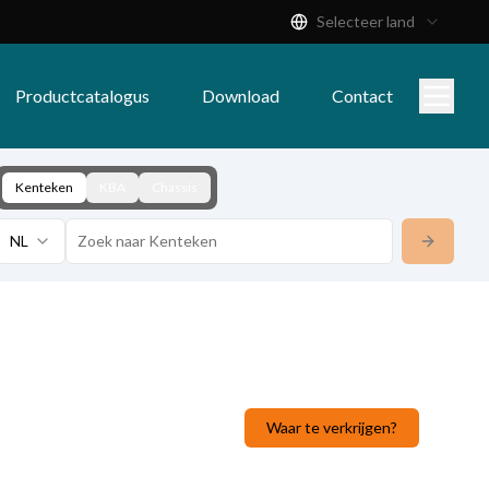
Selecteer land
Productcatalogus
Download
Contact
Kenteken
KBA
Chassis
NL
Waar te verkrijgen?