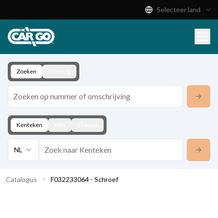
Selecteer land
Productcatalogus
Download
Contact
Zoeken
Voertuig
Kenteken
KBA
Chassis
NL
Catalogus
F032233064 - Schroef