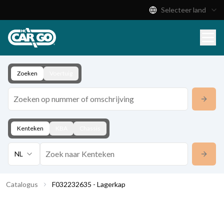
Selecteer land
Productcatalogus
Download
Contact
Zoeken
Voertuig
Kenteken
KBA
Chassis
NL
Catalogus
F032232635 - Lagerkap