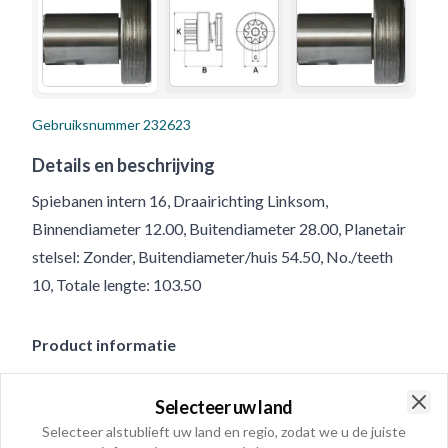
Gebruiksnummer
232623
Details en beschrijving
Spiebanen intern 16, Draairichting Linksom,
Binnendiameter 12.00, Buitendiameter 28.00, Planetair
stelsel: Zonder, Buitendiameter/huis 54.50, No./teeth
10, Totale lengte: 103.50
Product informatie
Fysieke informatie
Selecteer uw land
Clo
Spiebanen intern
16
Selecteer alstublieft uw land en regio, zodat we u de juiste