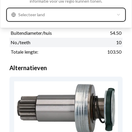
informatie voor uw regio kunnen tonen.
Draairichting
Linksom
Binnendiameter
12.00
Selecteer land
Buitendiameter
28.00
Buitendiameter/huis
54.50
No./teeth
10
Totale lengte:
103.50
Alternatieven