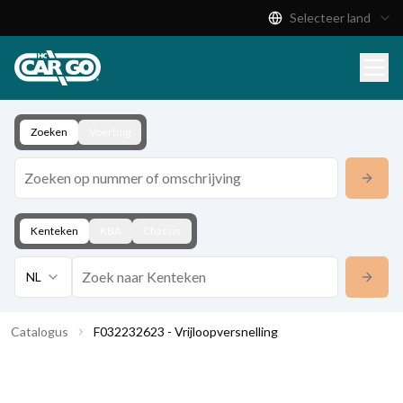
Selecteer land
Productcatalogus
Download
Contact
Zoeken
Voertuig
Kenteken
KBA
Chassis
NL
Catalogus
F032232623 - Vrijloopversnelling