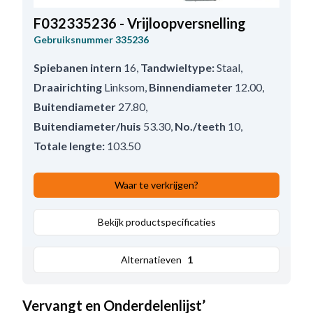
F032335236 - Vrijloopversnelling
Gebruiksnummer
335236
Spiebanen intern
16
,
Tandwieltype:
Staal
,
Draairichting
Linksom
,
Binnendiameter
12.00
,
Buitendiameter
27.80
,
Buitendiameter/huis
53.30
,
No./teeth
10
,
Totale lengte:
103.50
Waar te verkrijgen?
Bekijk productspecificaties
Alternatieven
1
Vervangt en Onderdelenlijst’