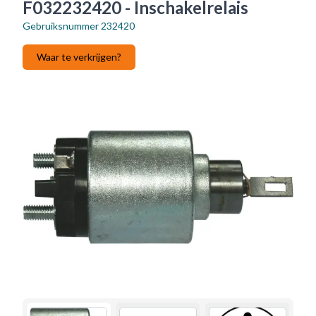
F032232420 - Inschakelrelais
Gebruiksnummer
232420
Waar te verkrijgen?