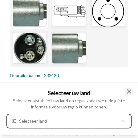
Gebruiksnummer
232420
Details en beschrijving
Selecteer uw land
Clo
Volt 12, Aansluiting 50/breedte 9.00, Aansluiting 50
Selecteer alstublieft uw land en regio, zodat we u de juiste
informatie voor uw regio kunnen tonen.
Bout, Lengte B+ bout 19.00, Bout wikkeling aansluiting
diamter M8, Binnendiameter/oog 4.60, B+ M8x1.25,
Selecteer land
Buitendiameter 56.30, Aantal bevestigingsgaten 3,
Aantal terminals: 3, Terminal 50/mm M6, Boutlengte