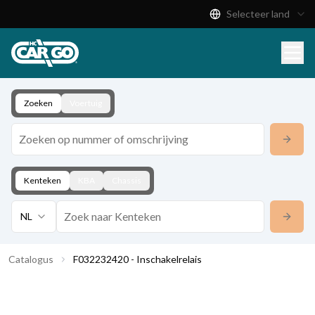
Selecteer land
Productcatalogus
Download
Contact
Zoeken
Voertuig
Kenteken
KBA
Chassis
NL
Catalogus
F032232420 - Inschakelrelais