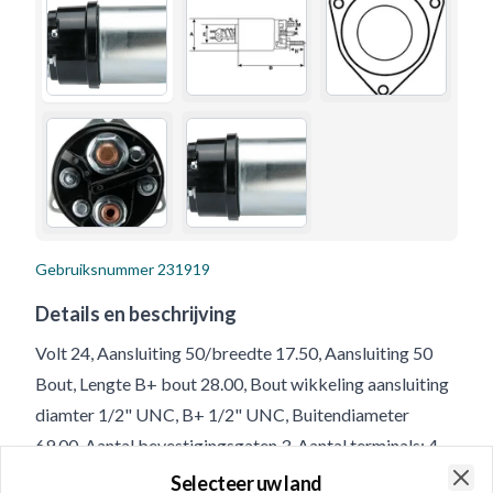
Gebruiksnummer
231919
Details en beschrijving
Volt 24, Aansluiting 50/breedte 17.50, Aansluiting 50
Bout, Lengte B+ bout 28.00, Bout wikkeling aansluiting
diamter 1/2" UNC, B+ 1/2" UNC, Buitendiameter
69.00, Aantal bevestigingsgaten 3, Aantal terminals: 4,
Terminal 50/mm 10-32 UNF, Boutlengte wikkeling
Selecteer uw land