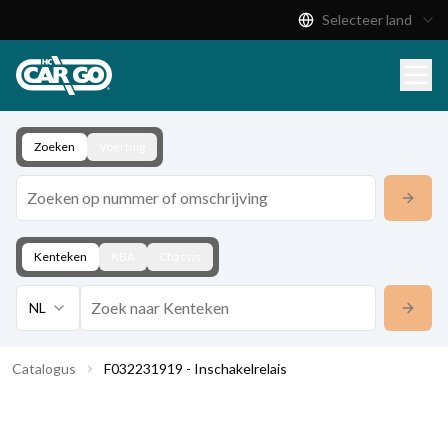
Selecteer land
Productcatalogus
Download
Contact
Zoeken
Voertuig
Kenteken
KBA
Chassis
NL
Catalogus
F032231919 - Inschakelrelais