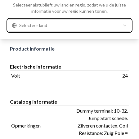
Clo
aansluiting 12.00, Aantal bevestigingsgaten 3, Totale
Selecteer alstublieft uw land en regio, zodat we u de juiste
informatie voor uw regio kunnen tonen.
lengte: 160.00, Opmerkingen Dummy terminal: 10-32.
Jump Start schede. Zilveren contacten. Coil Resistance:
Selecteer land
Zuig Pole = 0.635. Team Coil = 3.150.
Product informatie
Electrische informatie
Volt
24
Cataloog informatie
Dummy terminal: 10-32.
Jump Start schede.
Opmerkingen
Zilveren contacten. Coil
Resistance: Zuig Pole =