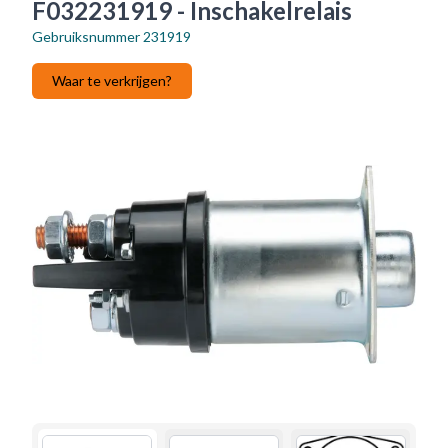
F032231919 - Inschakelrelais
Gebruiksnummer
231919
Waar te verkrijgen?