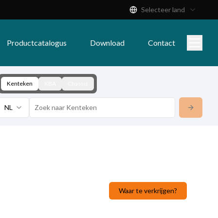
Selecteer land
Productcatalogus
Download
Contact
Kenteken
KBA
Chassis
NL
Waar te verkrijgen?