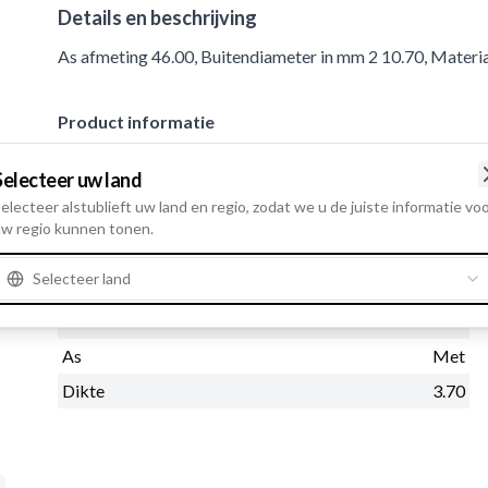
Details en beschrijving
As afmeting 46.00, Buitendiameter in mm 2 10.70, Materia
Product informatie
Selecteer uw land
Fysieke informatie
electeer alstublieft uw land en regio, zodat we u de juiste informatie vo
As afmeting
46.00
w regio kunnen tonen.
Buitendiameter in mm 2
10.70
Selecteer land
Materiaal
Koper
Buitendiameter
19.50
As
Met
Dikte
3.70