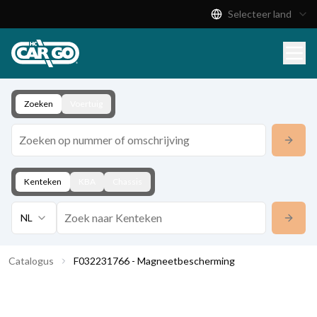
Selecteer land
Productcatalogus
Download
Contact
Zoeken
Voertuig
Kenteken
KBA
Chassis
NL
Catalogus
F032231766 - Magneetbescherming