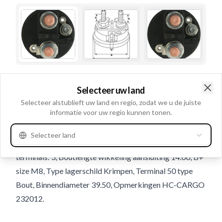
Gebruiksnummer
231766
Selecteer uw land
Details en beschrijving
Clo
Selecteer alstublieft uw land en regio, zodat we u de juiste
informatie voor uw regio kunnen tonen.
Bout wikkeling aansluiting diamter M8, B+ breedte
19.00, Aansluiting 50 (met/h) 13.00, Buitendiameter
Selecteer land
51.50, Terminal 50 size M5/13.00, B+ type: Bout, Aantal
terminals: 3, Boutlengte wikkeling aansluiting 14.00, B+
size M8, Type lagerschild Krimpen, Terminal 50 type
Bout, Binnendiameter 39.50, Opmerkingen HC-CARGO
232012.