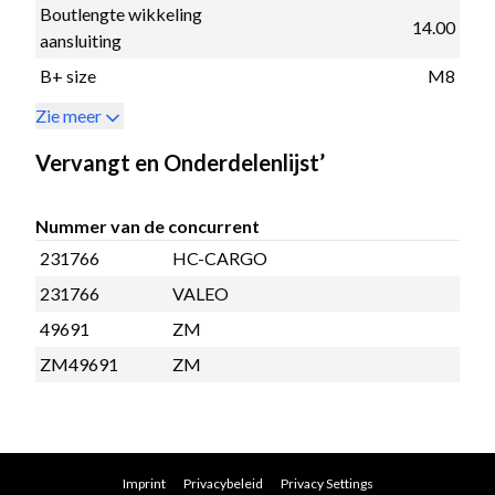
Boutlengte wikkeling
14.00
aansluiting
B+ size
M8
Zie meer
Vervangt en Onderdelenlijst’
Nummer van de concurrent
231766
HC-CARGO
231766
VALEO
49691
ZM
ZM49691
ZM
Imprint
Privacybeleid
Privacy Settings