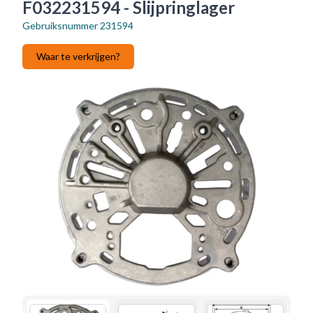
F032231594 - Slijpringlager
Gebruiksnummer
231594
Waar te verkrijgen?