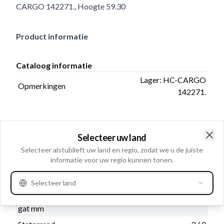
CARGO 142271., Hoogte 59.30
Product informatie
Cataloog informatie
Lager: HC-CARGO
Opmerkingen
142271.
Fysieke informatie
Selecteer uw land
Clo
D+ Aansluiting
Nee
Selecteer alstublieft uw land en regio, zodat we u de juiste
informatie voor uw regio kunnen tonen.
Met stekker:
Zonder
B+ Aansluiting:
Zonder
Selecteer land
Inwendige diameter/B+
12.00
gat mm