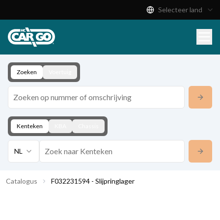
Selecteer land
Productcatalogus
Download
Contact
Zoeken
Voertuig
Kenteken
KBA
Chassis
NL
Catalogus
F032231594 - Slijpringlager