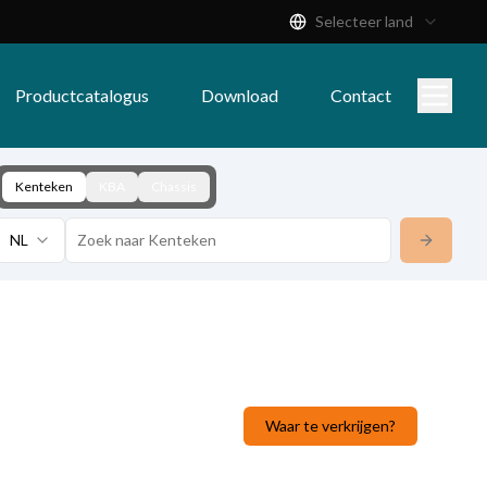
Selecteer land
Productcatalogus
Download
Contact
Kenteken
KBA
Chassis
NL
Waar te verkrijgen?