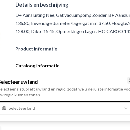
Details en beschrijving
D+ Aansluiting Nee, Gat vacuumpomp Zonder, B+ Aansluit
136.80, Inwendige diameter/lagergat mm 37.50, Hoogte/s
128.00, Dikte 15.45, Opmerkingen Lager: HC-CARGO 142
Product informatie
Cataloog informatie
Lager: HC-CARGO
Opmerkingen
142272.
Selecteer uw land
electeer alstublieft uw land en regio, zodat we u de juiste informatie vo
w regio kunnen tonen.
Selecteer land