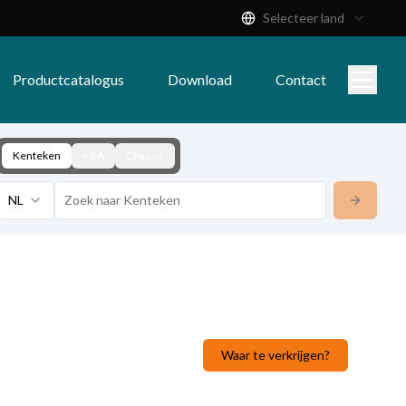
Selecteer land
Productcatalogus
Download
Contact
Kenteken
KBA
Chassis
NL
Waar te verkrijgen?