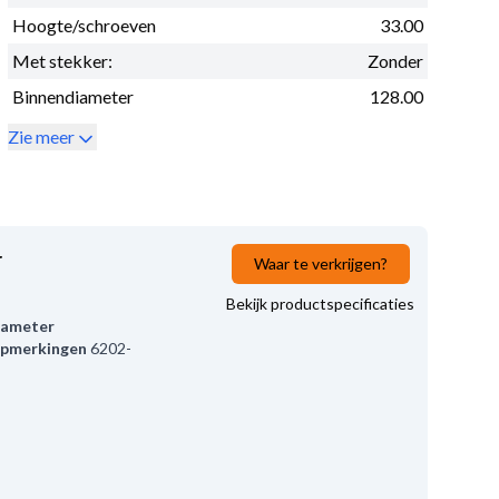
Hoogte/schroeven
33.00
Met stekker:
Zonder
Binnendiameter
128.00
Zie meer
r
Waar te verkrijgen?
Bekijk productspecificaties
iameter
pmerkingen
6202-