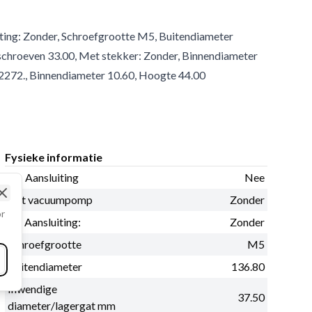
ing: Zonder, Schroefgrootte M5, Buitendiameter
chroeven 33.00, Met stekker: Zonder, Binnendiameter
272., Binnendiameter 10.60, Hoogte 44.00
Fysieke informatie
D+ Aansluiting
Nee
Gat vacuumpomp
Zonder
Close
or
B+ Aansluiting:
Zonder
Schroefgrootte
M5
Buitendiameter
136.80
Inwendige
37.50
diameter/lagergat mm