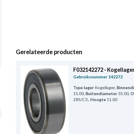
Gerelateerde producten
F032142272 - Kogellage
Gebruiksnummer
142272
Type lager
Kogellager
,
Binnend
15.00
,
Buitendiameter
35.00
,
O
2RS/C3.
,
Hoogte
11.00