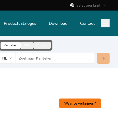
Selecteer land
Productcatalogus
Download
Contact
Kenteken
KBA
Chassis
NL
Waar te verkrijgen?