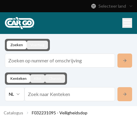
Selecteer land
Productcatalogus
Download
Contact
Zoeken
Voertuig
Kenteken
KBA
Chassis
NL
Catalogus
F032231095 - Veiligheidsdop