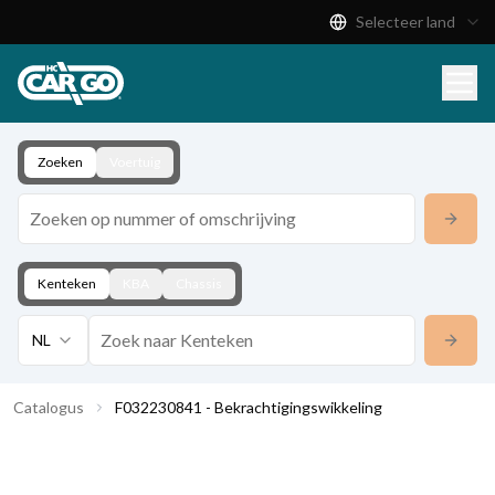
Selecteer land
Productcatalogus
Download
Contact
Zoeken
Voertuig
Kenteken
KBA
Chassis
NL
Catalogus
F032230841 - Bekrachtigingswikkeling