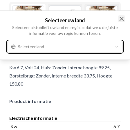
Selecteer uw land
Clo
Selecteer alstublieft uw land en regio, zodat we u de juiste
informatie voor uw regio kunnen tonen.
Gebruiksnummer
230841
Selecteer land
Details en beschrijving
Kw 6.7, Volt 24, Huis: Zonder, Interne hoogte 99.25,
Borstelbrug: Zonder, Interne breedte 33.75, Hoogte
150.80
Product informatie
Electrische informatie
Kw
6.7