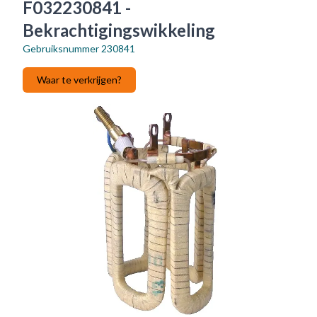
F032230841 -
Bekrachtigingswikkeling
Gebruiksnummer
230841
Waar te verkrijgen?