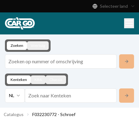
Selecteer land
Productcatalogus
Download
Contact
Zoeken
Voertuig
Kenteken
KBA
Chassis
NL
Catalogus
F032230772 - Schroef