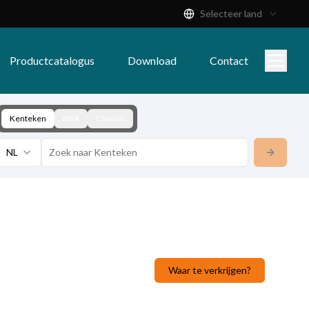
Selecteer land
Productcatalogus
Download
Contact
Kenteken
KBA
Chassis
NL
Waar te verkrijgen?