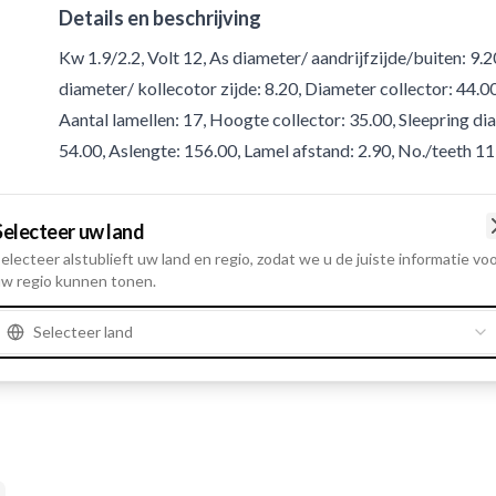
Details en beschrijving
Kw 1.9/2.2, Volt 12, As diameter/ aandrijfzijde/buiten: 9.
diameter/ kollecotor zijde: 8.20, Diameter collector: 44.0
Aantal lamellen: 17, Hoogte collector: 35.00, Sleepring di
54.00, Aslengte: 156.00, Lamel afstand: 2.90, No./teeth 11
Product informatie
Selecteer uw land
electeer alstublieft uw land en regio, zodat we u de juiste informatie vo
Electrische informatie
w regio kunnen tonen.
Kw
1.9/2.2
Selecteer land
Volt
12