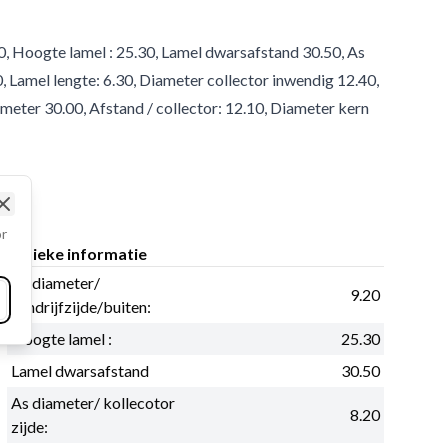
20, Hoogte lamel : 25.30, Lamel dwarsafstand 30.50, As
0, Lamel lengte: 6.30, Diameter collector inwendig 12.40,
ameter 30.00, Afstand / collector: 12.10, Diameter kern
Close
or
Fysieke informatie
As diameter/
9.20
aandrijfzijde/buiten:
Hoogte lamel :
25.30
Lamel dwarsafstand
30.50
As diameter/ kollecotor
8.20
zijde: