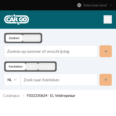
Selecteer land
Productcatalogus
Download
Contact
Zoeken
Voertuig
Kenteken
KBA
Chassis
NL
Catalogus
F032230624 - EL Veldregelaar