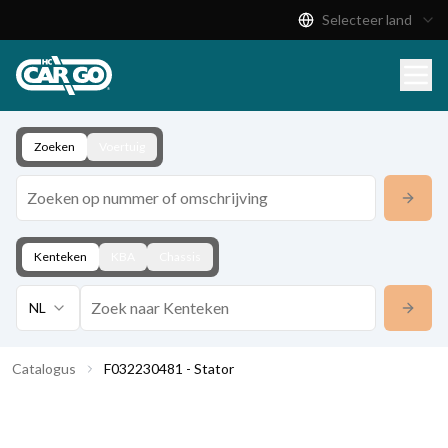
Selecteer land
Productcatalogus
Download
Contact
Zoeken
Voertuig
Kenteken
KBA
Chassis
NL
Catalogus
F032230481 - Stator