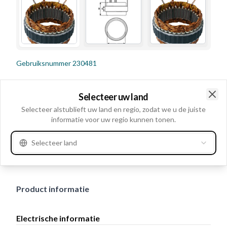
Gebruiksnummer
230481
Details en beschrijving
Selecteer uw land
Volt 14, Ampère: 65, Number of leads 3, Buitendiameter
Clo
Selecteer alstublieft uw land en regio, zodat we u de juiste
121.00, Hoogte/wikkeling 65.00, Draaduiteinde 2 2,
informatie voor uw regio kunnen tonen.
Draaduiteinde 1 2, Dikte draad 1.12, Statorwindingen
Selecteer land
Triangel, Draaduiteinde 3 2, Binnendiameter 92.70,
Buitendiameter in mm 2 117.50, Hoogte 22.60
Product informatie
Electrische informatie