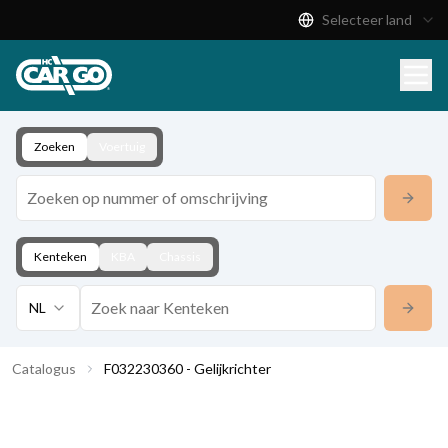
Selecteer land
Productcatalogus
Download
Contact
Zoeken
Voertuig
Kenteken
KBA
Chassis
NL
Catalogus
F032230360 - Gelijkrichter