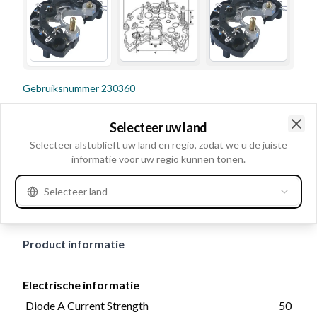
Gebruiksnummer
230360
Details en beschrijving
Selecteer uw land
Clo
Diode A Current Strength 50, B+ type: Bout, Diode type:
Selecteer alstublieft uw land en regio, zodat we u de juiste
informatie voor uw regio kunnen tonen.
Zener, B+ size M8x1.25, Controle diode Met,
Aansluiting Triangel, Binnendiameter 26.90,
Selecteer land
Buitendiameter 120.00, B+ lengte 21.00, Diodetrio: Met
Product informatie
Electrische informatie
Diode A Current Strength
50