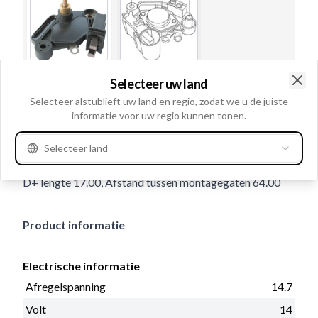
Selecteer uw land
Gebruiksnummer
136546
Clo
Selecteer alstublieft uw land en regio, zodat we u de juiste
Details en beschrijving
informatie voor uw regio kunnen tonen.
Afregelspanning 14.7, Volt 14, D+ schroefdraad M5, D+
Selecteer land
type: Bout, Regelaar type Elektronisch, Terminal type L,
D+ lengte 17.00, Afstand tussen montagegaten 64.00
Product informatie
Electrische informatie
Afregelspanning
14.7
Volt
14