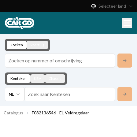
Selecteer land
Productcatalogus
Download
Contact
Zoeken
Voertuig
Kenteken
KBA
Chassis
NL
Catalogus
F032136546 - EL Veldregelaar