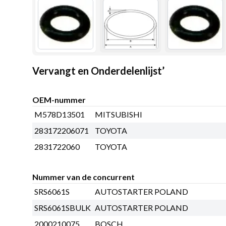
Vervangt en Onderdelenlijst’
OEM-nummer
M578D13501
MITSUBISHI
283172206071
TOYOTA
2831722060
TOYOTA
Nummer van de concurrent
SRS6061S
AUTOSTARTER POLAND
SRS6061SBULK
AUTOSTARTER POLAND
2000210075
BOSCH