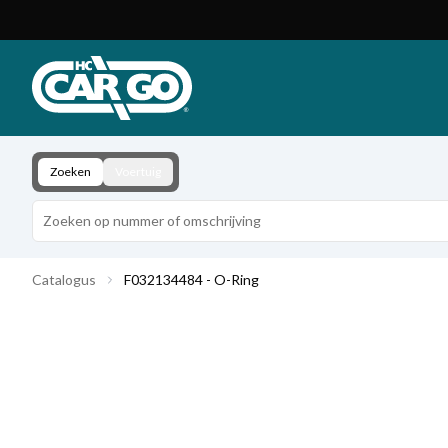
Productcatalogus
Download
Contact
Zoeken
Voertuig
Catalogus
F032134484 - O-Ring