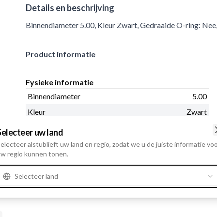
Details en beschrijving
Binnendiameter 5.00, Kleur Zwart, Gedraaide O-ring: Nee,
Product informatie
Fysieke informatie
Binnendiameter
5.00
Kleur
Zwart
Gedraaide O-ring:
Nee
Selecteer uw land
Dikte
2.00
electeer alstublieft uw land en regio, zodat we u de juiste informatie vo
w regio kunnen tonen.
Selecteer land