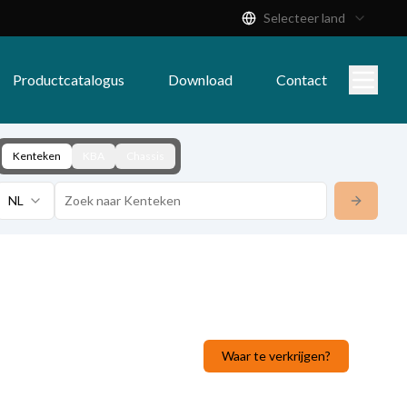
Selecteer land
Productcatalogus
Download
Contact
Kenteken
KBA
Chassis
NL
Waar te verkrijgen?