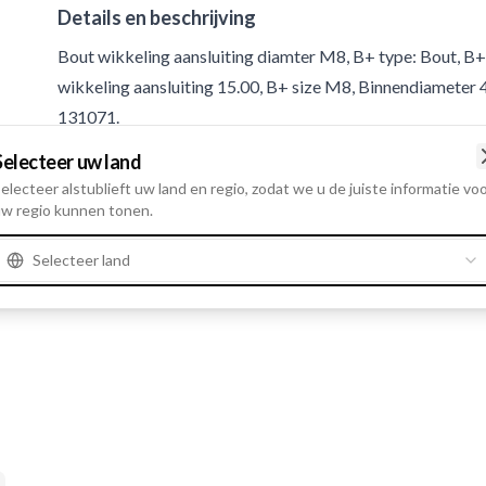
Details en beschrijving
Bout wikkeling aansluiting diamter M8, B+ type: Bout, B+ 
wikkeling aansluiting 15.00, B+ size M8, Binnendiamet
131071.
Selecteer uw land
Product informatie
electeer alstublieft uw land en regio, zodat we u de juiste informatie vo
w regio kunnen tonen.
Cataloog informatie
Selecteer land
Opmerkingen
HC-CARGO 131071.