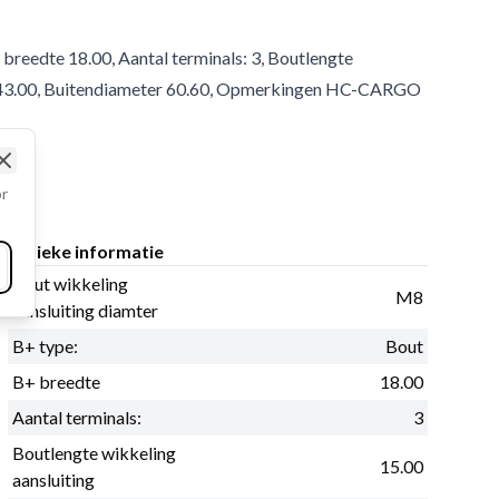
breedte 18.00, Aantal terminals: 3, Boutlengte
er 43.00, Buitendiameter 60.60, Opmerkingen HC-CARGO
Close
or
Fysieke informatie
Bout wikkeling
M8
aansluiting diamter
B+ type:
Bout
B+ breedte
18.00
Aantal terminals:
3
Boutlengte wikkeling
15.00
aansluiting