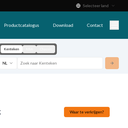
Selecteer land
Productcatalogus
Download
Contact
Kenteken
KBA
Chassis
NL
g
Waar te verkrijgen?