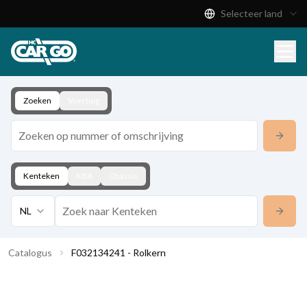
Selecteer land
Productcatalogus
Download
Contact
Zoeken
Voertuig
Kenteken
KBA
Chassis
NL
Catalogus
F032134241 - Rolkern