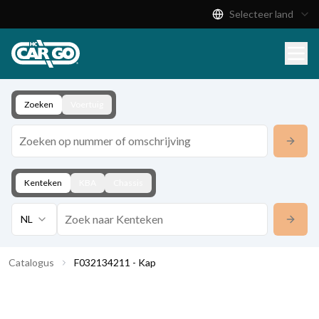
Selecteer land
Productcatalogus
Download
Contact
Zoeken
Voertuig
Kenteken
KBA
Chassis
NL
Catalogus
F032134211 - Kap