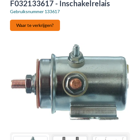
F032133617 - Inschakelrelais
Gebruiksnummer
133617
Waar te verkrijgen?