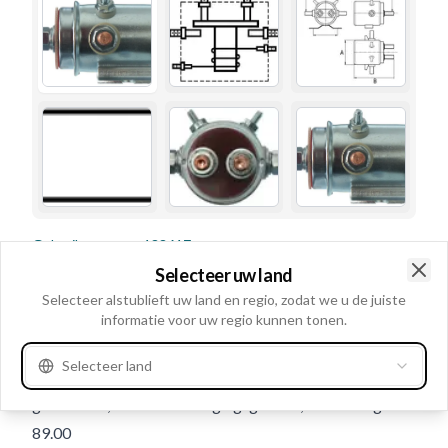
Gebruiksnummer
133617
Selecteer uw land
Details en beschrijving
Clo
Selecteer alstublieft uw land en regio, zodat we u de juiste
Stroom kortstondig 50 Amp., Seconden 5, Volt 24,
informatie voor uw regio kunnen tonen.
Ampère: 50, Aantal bevestigingsgaten 2,
Selecteer land
Buitendiameter 41.70, Opmerkingen Dubbel
geïsoleerd., Aantal bevestigingsgaten 2, Totale lengte:
89.00