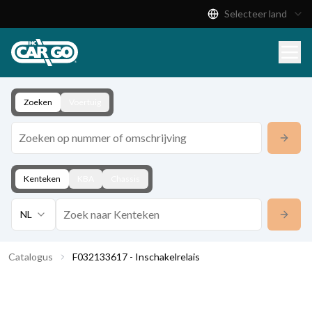
Selecteer land
Productcatalogus
Download
Contact
Zoeken
Voertuig
Kenteken
KBA
Chassis
NL
Catalogus
F032133617 - Inschakelrelais