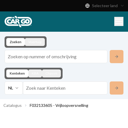
Selecteer land
Productcatalogus
Download
Contact
Zoeken
Voertuig
Kenteken
KBA
Chassis
NL
Catalogus
F032133605 - Vrijloopversnelling