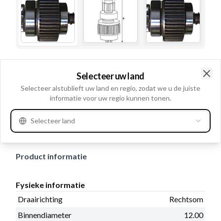
Gebruiksnummer
133605
Selecteer uw land
Details en beschrijving
Clo
Selecteer alstublieft uw land en regio, zodat we u de juiste
informatie voor uw regio kunnen tonen.
Draairichting Rechtsom, Binnendiameter 12.00,
Buitendiameter 32.40, Planetair stelsel: Zonder,
Selecteer land
No./teeth 9, Totale lengte: 87.00
Product informatie
Fysieke informatie
Draairichting
Rechtsom
Binnendiameter
12.00