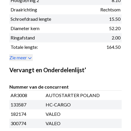
Hoogte/ring 2
8.10
Draairichting
Rechtsom
Schroefdraad lengte
15.50
Diameter kern
52.20
Ringafstand
2.00
Totale lengte:
164.50
Zie meer
Vervangt en Onderdelenlijst’
Nummer van de concurrent
AR3008
AUTOSTARTER POLAND
133587
HC-CARGO
182174
VALEO
300774
VALEO