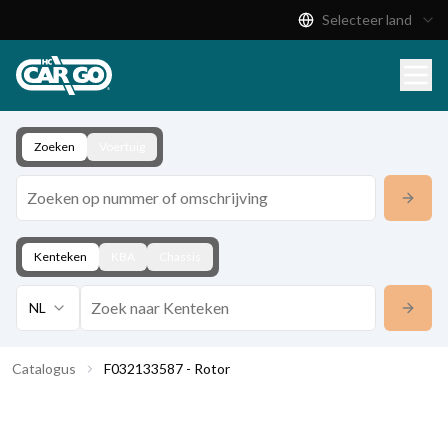
Selecteer land
Productcatalogus
Download
Contact
Zoeken
Voertuig
Kenteken
KBA
Chassis
NL
Catalogus
F032133587 - Rotor