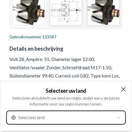
Gebruiksnummer
133587
Details en beschrijving
Volt 28, Ampère: 55, Diameter lager 12.00,
Ventilator/waaier Zonder, Schroefdraad M17-1.50,
Buitendiameter 99.40, Current coil 0.82, Type kern Los,
Hoogte/ring 1 8.50, Hoogte/ring 2 8.10,
Selecteer uw land
Lengte/sleepringzijde 51.50, Lengte/aandrijfzijde 57.30,
Clo
Selecteer alstublieft uw land en regio, zodat we u de juiste
Aantal windingen 780, Draairichting Rechtsom, Hoogte
informatie voor uw regio kunnen tonen.
kern 29.00, Sleepring vooraan 88.00,
Buitendiameter/sleepring 29.00, Doorsnee draad 0.50,
Selecteer land
Sleepring achter 99.20, Schroefdraad lengte 15.50,