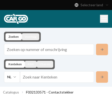
Selecteer land
Productcatalogus
Download
Contact
Zoeken
Voertuig
Kenteken
KBA
Chassis
NL
Catalogus
F032133571 - Contactstekker