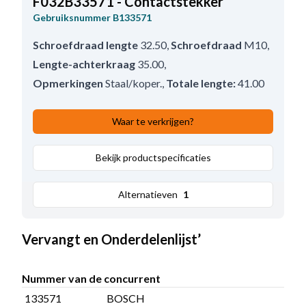
F032B33571 - Contactstekker
Gebruiksnummer
B133571
Schroefdraad lengte
32.50
,
Schroefdraad
M10
,
Lengte-achterkraag
35.00
,
Opmerkingen
Staal/koper.
,
Totale lengte:
41.00
Waar te verkrijgen?
Bekijk productspecificaties
Alternatieven
1
Vervangt en Onderdelenlijst’
Nummer van de concurrent
133571
BOSCH