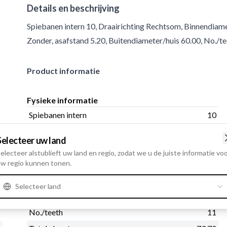
Details en beschrijving
Spiebanen intern 10, Draairichting Rechtsom, Binnendiamet
Zonder, asafstand 5.20, Buitendiameter/huis 60.00, No./te
Product informatie
Fysieke informatie
Spiebanen intern
10
Draairichting
Rechtsom
Selecteer uw land
Binnendiameter
14.20
electeer alstublieft uw land en regio, zodat we u de juiste informatie vo
w regio kunnen tonen.
Buitendiameter
40.50
asafstand
5.20
Selecteer land
Buitendiameter/huis
60.00
No./teeth
11