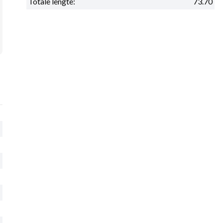
Totale lengte:
73.70