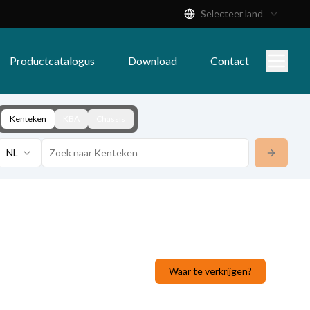
Selecteer land
Productcatalogus
Download
Contact
Kenteken
KBA
Chassis
NL
Waar te verkrijgen?